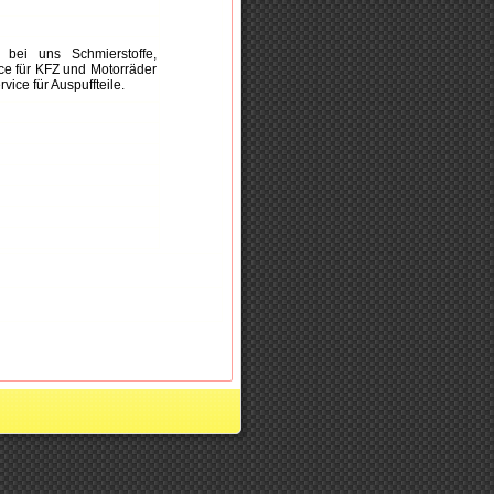
 bei uns Schmierstoffe,
vice für KFZ und Motorräder
ice für Auspuffteile.