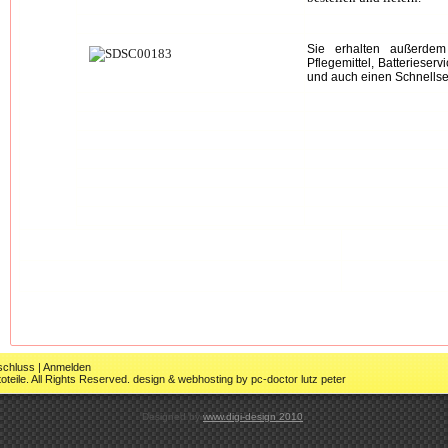
Sie erhalten außerdem
Pflegemittel, Batterieser
und auch einen Schnellserv
schluss
|
Anmelden
teile. All Rights Reserved.
design & webhosting by pc-doctor lutz peter
Designed by
www.digi-design 2010
.